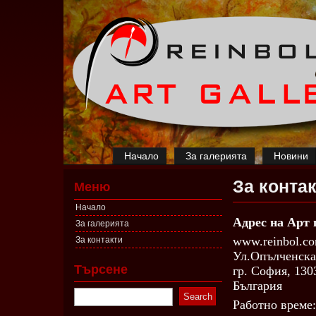
Начало
За галерията
Новини
За конта
Меню
Начало
Адрес на Арт 
За галерията
www.reinbol.c
За контакти
Ул.Опълченск
Търсене
гр. София, 130
България
Работно време: