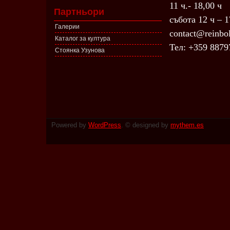
11 ч.- 18,00 ч
Партньори
събота 12 ч – 
Галерии
contact@reinbo
Каталог за култура
Тел: +359 8879
Стоянка Узунова
Powered by
WordPress
. © designed by
mythem.es