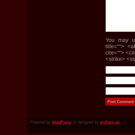
You may us
title=""> <
cite=""> <c
<strike> <s
Powered by
WordPress
. © designed by
mythem.es