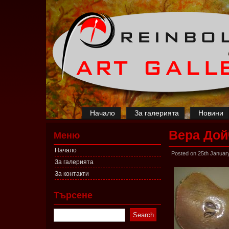
Начало
За галерията
Новини
Вера Дой
Меню
Начало
Posted on 25th Januar
За галерията
За контакти
Търсене