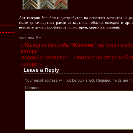
Арт галерия Рейнбол е дистрибутор на основния вносител на ра
може да се поръчат рамки за картини, гоблени, огледала и др. о
неговите цени, с профили от полистирен, дърво и алуминий.
comments:
0 »
« Коледна изложба “Живопис” на стари май
автори
Изложба “Живопис – Пейзаж” на стари майс
автори »
Leave a Reply
Your email address will not be published.
Required fields are 
Comment