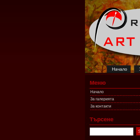
Начало
Меню
Начало
За галерията
За контакти
Търсене