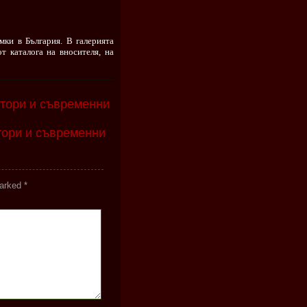
мки в България. В галерията
т каталога на вносителя, на
стори и съвременни
тори и съвременни
marked
*