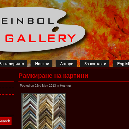
За галерията
Новини
Автори
За контакти
Englis
Рамкиране на картини
Posted on 23rd May 2013 in
Новини