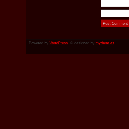
Powered by
WordPress
. © designed by
mythem.es