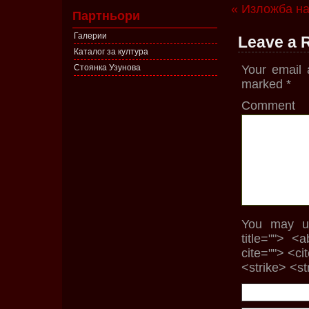
« Изложба на
Партньори
Галерии
Leave a 
Каталог за култура
Стоянка Узунова
Your email 
marked
*
Comment
You may us
title=""> <
cite=""> <c
<strike> <s