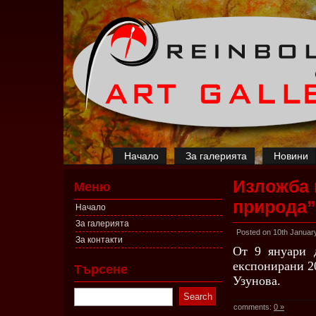
Начало
За галерията
Новини
Изложба 
Меню
природа”
Начало
За галерията
Posted on 10th Januar
За контакти
От 9 януари 
експонирани 2
Търсене
Узунова.
comments:
0 »