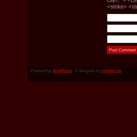
cite=""> <c
<strike> <s
Powered by
WordPress
. © designed by
mythem.es