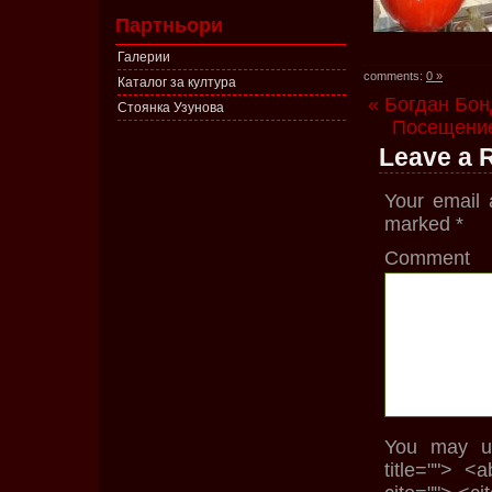
Партньори
Галерии
comments:
0 »
Каталог за култура
« Богдан Бон
Стоянка Узунова
Посещение
Leave a 
Your email 
marked
*
Comment
You may us
title=""> <