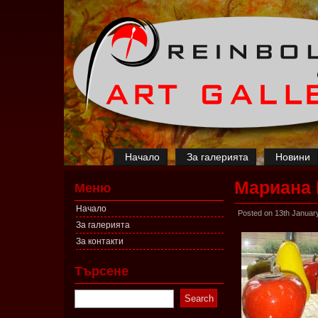
Начало
За галерията
Новини
Мариана 
Меню
Начало
Posted on 13th Januar
За галерията
За контакти
Търсене