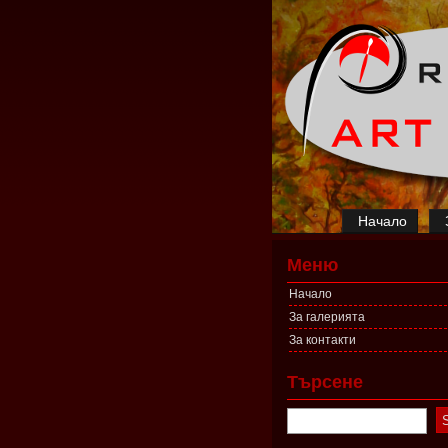
Начало
Меню
Начало
За галерията
За контакти
Търсене