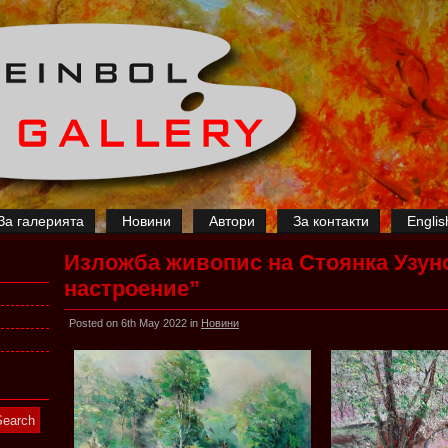
За галерията
Новини
Автори
За контакти
Englis
Изложба живопис на Стоянка Узун
настроение”
Posted on 6th May 2022 in
Новини