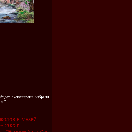
 бъдат експонирани избрани
ие”.
иколов в Музей-
05.2022г
а “Есенни багри” »