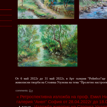
От 6 май 2022г до 31 май 2022г, в Арт галерия “Рейнбол”ще
живописни творби на Стоянка Узунова на тема “Пролетно настроен
comments:
0 »
« Ретроспективна изложба на проф. Емил Н
галерия “Анел” София от 28.04.2022г до 18.
Изложба живопис на Стоянка Узунов