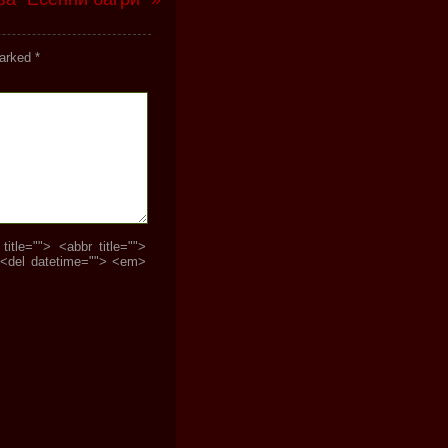
marked
*
tle=""> <abbr title="">
 <del datetime=""> <em>