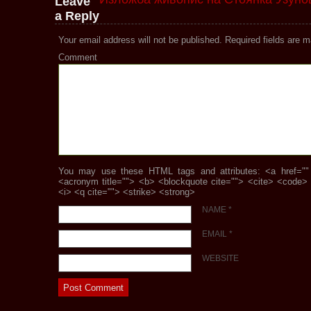
Leave
a Reply
Your email address will not be published.
Required fields are 
Comment
You may use these HTML tags and attributes: <a href="" ti
<acronym title=""> <b> <blockquote cite=""> <cite> <code>
<i> <q cite=""> <strike> <strong>
NAME
*
EMAIL
*
WEBSITE