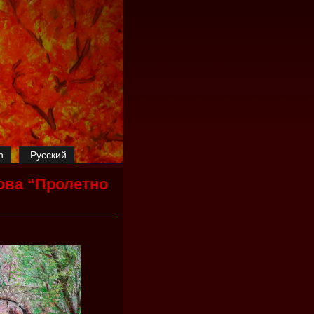
h
Русский
ова “Пролетно