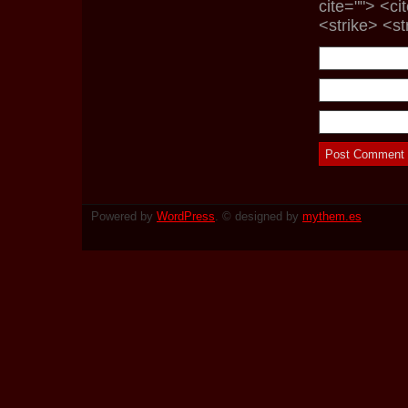
cite=""> <c
<strike> <s
Powered by
WordPress
. © designed by
mythem.es