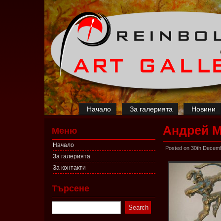
Начало
За галерията
Новини
Андрей М
Меню
Начало
Posted on 30th Decem
За галерията
За контакти
Търсене