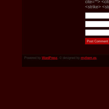
cite=""> <c
<strike> <s
Powered by
WordPress
. © designed by
mythem.es