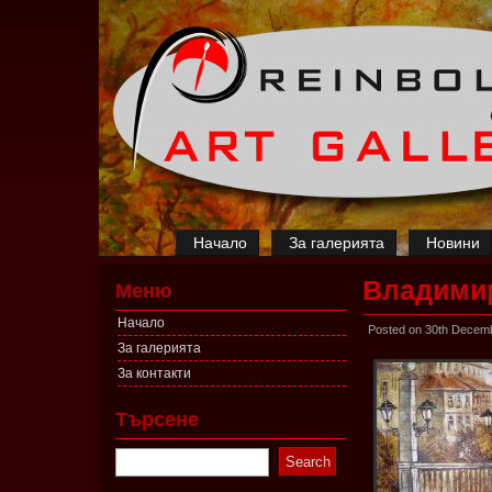
Начало
За галерията
Новини
Владимир
Меню
Начало
Posted on 30th Decem
За галерията
За контакти
Търсене