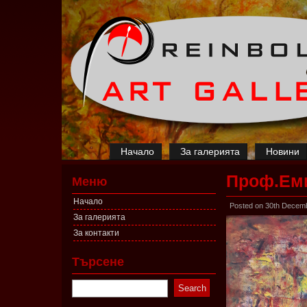
Начало
За галерията
Новини
Проф.Еми
Меню
Начало
Posted on 30th Decem
За галерията
За контакти
Търсене