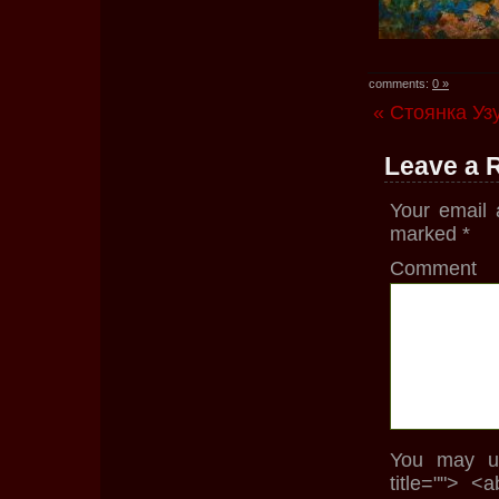
comments:
0 »
« Стоянка Уз
Leave a 
Your email 
marked
*
Comment
You may us
title=""> <