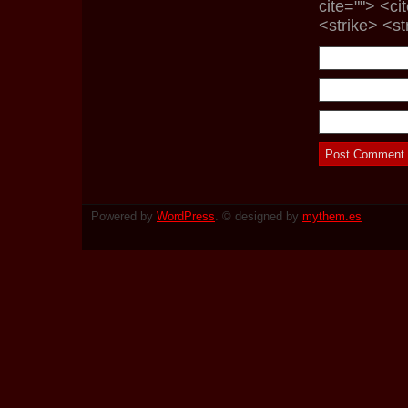
cite=""> <c
<strike> <s
Powered by
WordPress
. © designed by
mythem.es