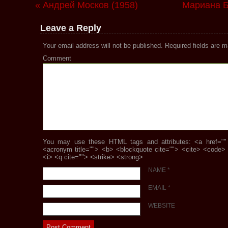
« Андрей Москов (1958)
Мариана Б
Leave a Reply
Your email address will not be published.
Required fields are 
Comment
You may use these HTML tags and attributes: <a href="" ti
<acronym title=""> <b> <blockquote cite=""> <cite> <code>
<i> <q cite=""> <strike> <strong>
NAME
*
EMAIL
*
WEBSITE