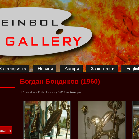
За галерията
Новини
Автори
За контакти
Englis
Богдан Бондиков (1960)
Posted on 13th January 2011 in
Автори