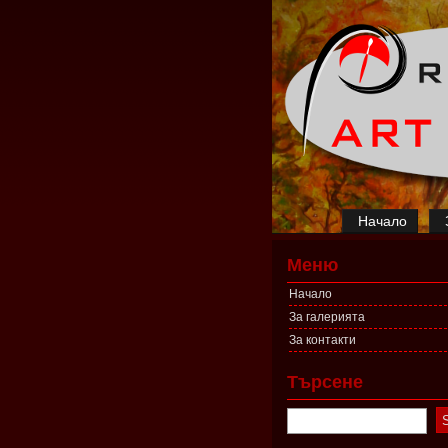
Начало
Меню
Начало
За галерията
За контакти
Търсене