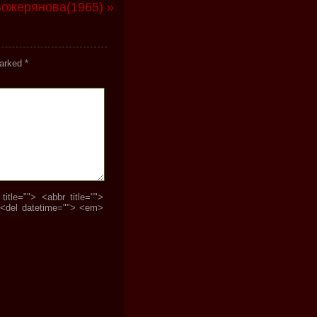
ожерянова(1965) »
marked
*
tle=""> <abbr title="">
 <del datetime=""> <em>