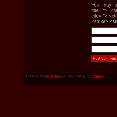
You may us
title=""> <
cite=""> <c
<strike> <s
Powered by
WordPress
. © designed by
mythem.es