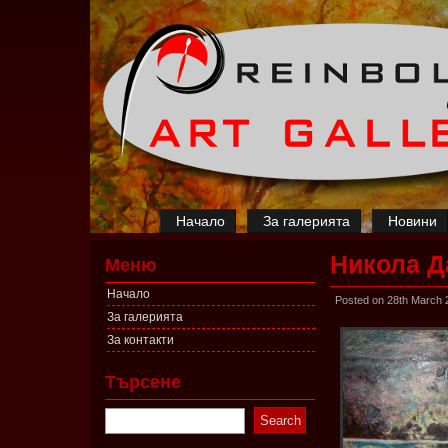
Начало
За галерията
Новини
Никола Д
Меню
Начало
Posted on 28th March 
За галерията
За контакти
Търсене