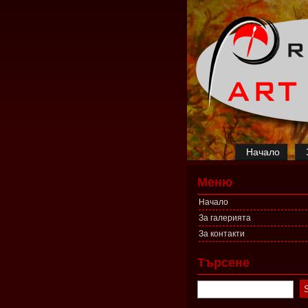
Начало
Меню
Начало
За галерията
За контакти
Търсене