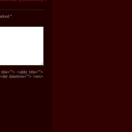
marked
*
tle=""> <abbr title="">
 <del datetime=""> <em>