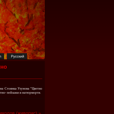
h
Русский
тно
 на Стоянка Узунова “Цветно
атно- пейзажи и натюрморти.
колов (живопис) »