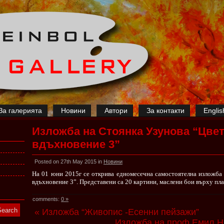
За галерията
Новини
Автори
За контакти
Englis
Изложба на Стоянка Узунова “Цве
вдъхновение 3”
Posted on 27th May 2015 in
Новини
На 01 юни 2015г се открива едномесечна самостоятелна изложба
вдъхновение 3”. Представени са 20 картини, маслени бои върху пл
comments:
0 »
« Изложба “Живопис -Есенни пейзажи”
Изложба на проф.Емил Ни