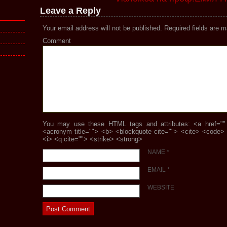
Leave a Reply
Your email address will not be published.
Required fields are 
Comment
You may use these HTML tags and attributes: <a href="" ti
<acronym title=""> <b> <blockquote cite=""> <cite> <code>
<i> <q cite=""> <strike> <strong>
NAME
*
EMAIL
*
WEBSITE