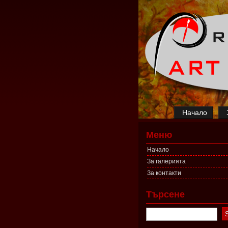
Начало
Меню
Начало
За галерията
За контакти
Търсене