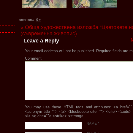
comments:
0 »
« Обща художествена изложба “Цветовете н
(съвременна живопис)
Leave a Reply
Your email address will not be published.
Required fields are 
Comment
You may use these HTML tags and attributes: <a href="" ti
<acronym title=""> <b> <blockquote cite=""> <cite> <code>
<i> <q cite=""> <strike> <strong>
NAME
*