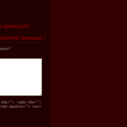
а природата”
Марчело Ямелиев »
marked
*
tle=""> <abbr title="">
 <del datetime=""> <em>