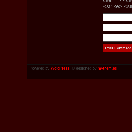
cite=""> <c
<strike> <s
Powered by
WordPress
. © designed by
mythem.es