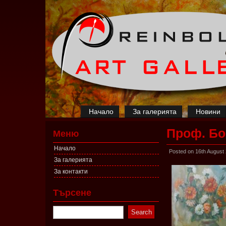
Начало
За галерията
Новини
Проф. Бо
Меню
Начало
Posted on 16th August
За галерията
За контакти
Търсене