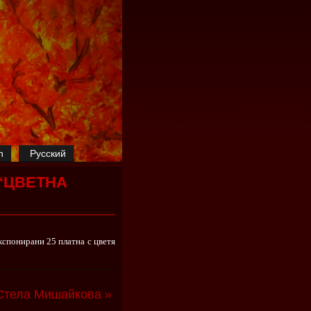
h
Русский
“ЦВЕТНА
кспонирани 25 платна с цветя
Стела Мишайкова »