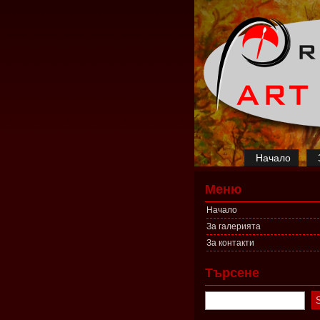
Начало
Меню
Начало
За галерията
За контакти
Търсене