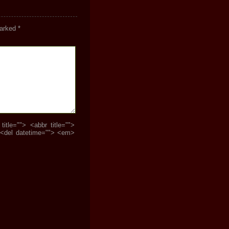
marked
*
tle=""> <abbr title="">
 <del datetime=""> <em>