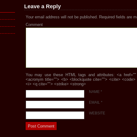
Leave a Reply
Your email address will not be published.
Required fields are 
Comment
You may use these HTML tags and attributes: <a href="" ti
<acronym title=""> <b> <blockquote cite=""> <cite> <code>
<i> <q cite=""> <strike> <strong>
NAME
*
EMAIL
*
WEBSITE