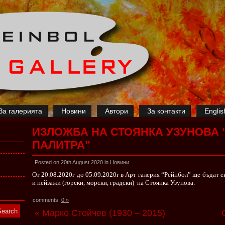
За галерията
Новини
Автори
За контакти
Englis
ИЗЛОЖБА НА СТОЯНКА УЗУНОВА 
ПАЛИТРА”
Posted on 20th August 2020 in
Новини
От 20.08.2020г до 05.09.2020г в Арт галерия “Рейнбол” ще бъдат е
и пейзажи (горски, морски, градски) на Стоянка Узунова.
comments:
0 »
« Марко Стойчев (1930 – 2015)