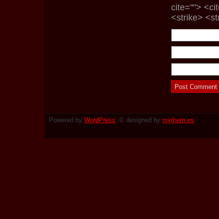
cite=""> <c
<strike> <s
Powered by
WordPress
. © designed by
mythem.es