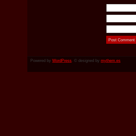
Powered by
WordPress
. © designed by
mythem.es