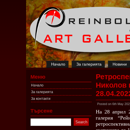
Начало
За галерията
Новини
Ретроспе
Меню
Николов 
Начало
28.04.202
За галерията
За контакти
Posted on 6th May 202
Търсене
На 28 април 2
галерия “Рей
ретроспективн