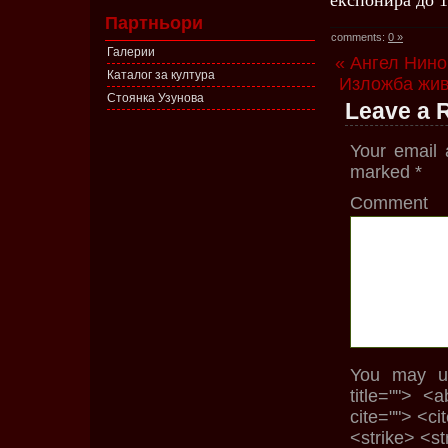
експонира до 1
Партньори
comments:
0 »
Галерии
« Ангел Нино
Каталог за култура
Изложба жив
Стоянка Узунова
Leave a 
Your email 
marked
*
Comment
You may us
title=""> <
cite=""> <c
<strike> <s