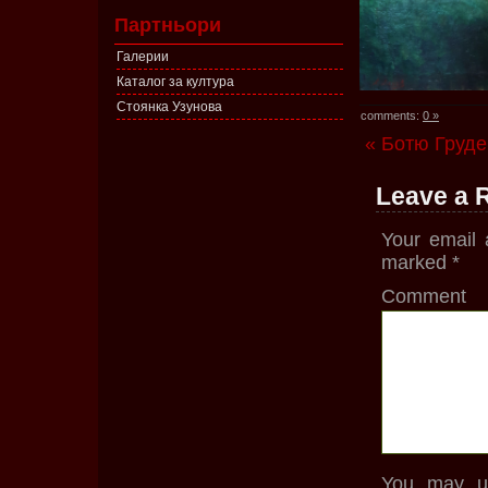
Партньори
Галерии
Каталог за култура
Стоянка Узунова
comments:
0 »
« Ботю Груде
Leave a 
Your email 
marked
*
Comment
You may us