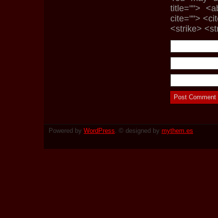
title=""> <
cite=""> <c
<strike> <s
Powered by
WordPress
. © designed by
mythem.es