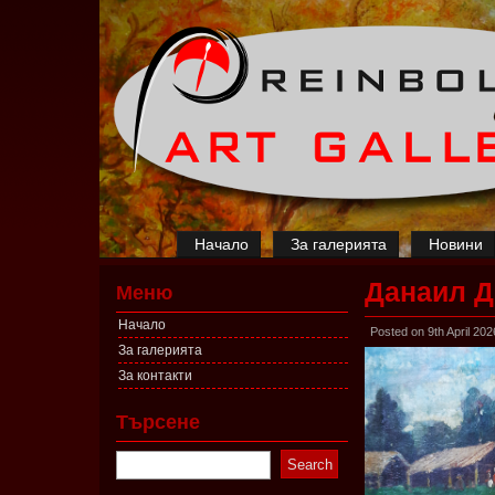
Начало
За галерията
Новини
Данаил Д
Меню
Начало
Posted on 9th April 202
За галерията
За контакти
Търсене