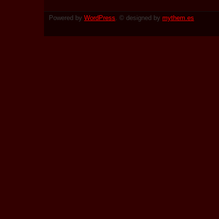
Powered by
WordPress
. © designed by
mythem.es