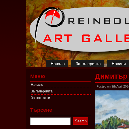
Начало
За галерията
Новини
Димитър
Меню
Начало
Posted on 9th April 202
За галерията
За контакти
Търсене