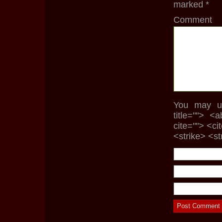
marked
*
Comment
You may us
title=""> <
cite=""> <c
<strike> <s